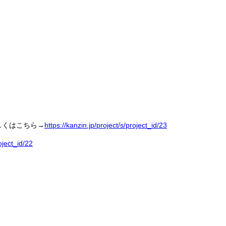
しくはこちら→
https://kanzin.jp/project/s/project_id/23
oject_id/22