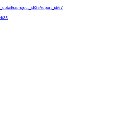
ty_detail/s/project_id/35/report_id/67
id/35