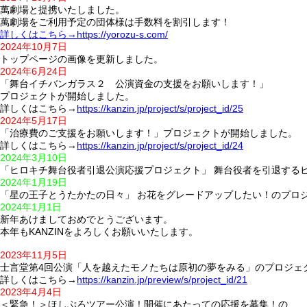
萬劇場と提携いたしました。
萬劇場をご利用予定の団体様は手数料を割引します！
詳しくはこちら→https://yorozu-s.com/
2024年10月7日
トップページの画像を更新しました。
2024年6月24日
「舞台イチバンガラス２ 公演資金の支援をお願いします！」
プロジェクトが開始しました。
詳しくはこちら→
https://kanzin.jp/project/s/project_id/25
2024年5月17日
「治療費のご支援をお願いします！」プロジェクトが開始しました。
詳しくはこちら→
https://kanzin.jp/project/s/project_id/24
2024年3月10日
「ヒロキチ舞台役者引退公演応援プロジェクト」 舞台役者を引退する
2024年1月19日
「星の王子とうたかたの日々」 お花をグレードアップしたい！のプロ
2024年1月1日
新年あけましておめでとうございます。
本年もKANZINをよろしくお願いいたします。
2023年11月5日
士言堂第4回公演「人を越えたモノたちは原初の夢をみる」のプロジェ
詳しくはこちら→
https://kanzin.jp/preview/s/project_id/21
2023年4月4日
＜緊急！＞ほしぷろツアー公演！開催にあたっての応援を募集！の