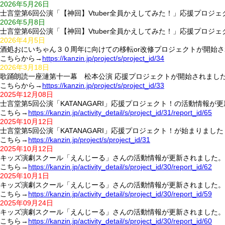
2026年5月26日
士言堂第6回公演「【神回】Vtuber全員かえしてみた！」応援プロジ
2026年5月8日
士言堂第6回公演「【神回】Vtuber全員かえしてみた！」応援プロジ
2026年4月5日
酒処おにいちゃん３０周年に向けての移転or改修プロジェクトが開始
こ
ちらから→
https://kanzin.jp/project/s/project_id/34
2026年3月18日
歌踊朗読一座漣第十一幕 松本公演 応援プロジェクトが開始されまし
こちらから→
https://kanzin.jp/project/s/project_id/33
2025年12月08日
士言堂第5回公演「KATANAGARI」応援プロジェクト！の活動情報が
こちら→
https://kanzin.jp/activity_detail/s/project_id/31/report_id/65
2025年10月12日
士言堂第5回公演「KATANAGARI」応援プロジェクト！が始まりました
こちら→
https://kanzin.jp/project/s/project_id/31
2025年10月12日
キッズ演劇スクール「えんじーる」さんの活動情報が更新されました。
こちら→
https://kanzin.jp/activity_detail/s/project_id/30/report_id/62
2025年10月1日
キッズ演劇スクール「えんじーる」さんの活動情報が更新されました。
こちら→
https://kanzin.jp/activity_detail/s/project_id/30/report_id/59
2025年09月24日
キッズ演劇スクール「えんじーる」さんの活動情報が更新されました。
こちら→
https://kanzin.jp/activity_detail/s/project_id/30/report_id/60