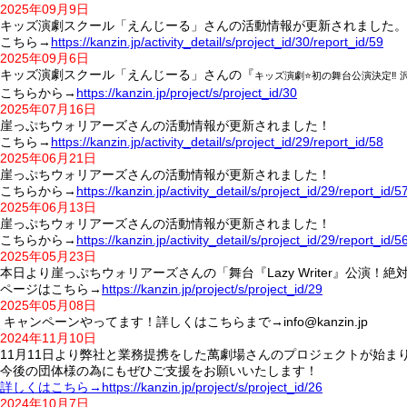
2025年09月9日
キッズ演劇スクール「えんじーる」さんの活動情報が更新されました。
こちら→
https://kanzin.jp/activity_detail/s/project_id/30/report_id/59
2025年09月6日
キッズ演劇スクール「えんじーる」さんの『
キッズ演劇⭐️初の舞台公演決定‼
こちらから→
https://kanzin.jp/project/s/project_id/30
2025年07月16日
崖っぷちウォリアーズさんの活動情報が更新されました！
こちら→
https://kanzin.jp/activity_detail/s/project_id/29/report_id/58
2025年06月21日
崖っぷちウォリアーズさんの活動情報が更新されました！
こちらから→
https://kanzin.jp/activity_detail/s/project_id/29/report_id/5
2025年06月13日
崖っぷちウォリアーズさんの活動情報が更新されました！
こちらから→
https://kanzin.jp/activity_detail/s/project_id/29/report_id/5
2025年05月23日
本日より崖っぷちウォリアーズさんの「舞台『Lazy Writer』公演
ページはこちら→
https://kanzin.jp/project/s/project_id/29
2025年05月08日
キャンペーンやってます！詳しくはこちらまで→info@kanzin.jp
2024年11月10日
11月11日より弊社と業務提携をした萬劇場さんのプロジェクトが始ま
今後の団体様の為にもぜひご支援をお願いいたします！
詳しくはこちら→https://kanzin.jp/project/s/project_id/26
2024年10月7日