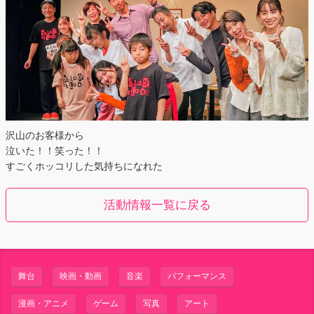
沢山のお客様から
泣いた！！笑った！！
すごくホッコリした気持ちになれた
活動情報一覧に戻る
舞台
映画・動画
音楽
パフォーマンス
漫画・アニメ
ゲーム
写真
アート