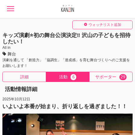
ウォッチリスト追加
キッズ演劇⭐️初の舞台公演決定‼ 沢山の子どもを招待
したい！
All in
舞台
演劇を通して 「創造力」「協調生」「達成感」を育む舞台づくりへのご支援を
お願いします！
詳細
活動
6
サポーター
29
活動情報詳細
2025年10月12日
いよいよ本番が始まり、折り返しを過ぎました！！