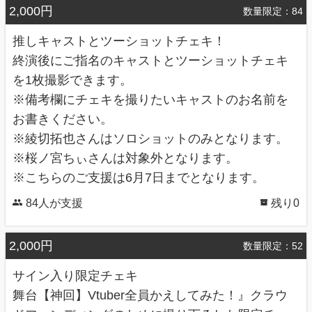
2,000円
数量限定：84
推しキャストとツーショットチェキ！
終演後にご指名のキャストとツーショットチェキ
を1枚撮影できます。
※備考欄にチェキを撮りたいキャストのお名前を
お書きください。
※綾切拓也さんはソロショットのみとなります。
※桜ノ宮ちぃさんは対象外となります。
※こちらのご支援は6月7日までとなります。
84人が支援
残り0
合同会社士言堂 代表社員 塩澤剛史
【お知らせ】
2,000円
数量限定：52
出演を予定しておりました『大原諒也』ですが、諸般の事情により出演ができな
くなりました。出演を楽しみにしていた方々におきましては誠に申し訳ございま
サイン入り限定チェキ
せん。 よろしくお願いしたします。
舞台【神回】Vtuber全員かえしてみた！』クラウ
【お知らせ】