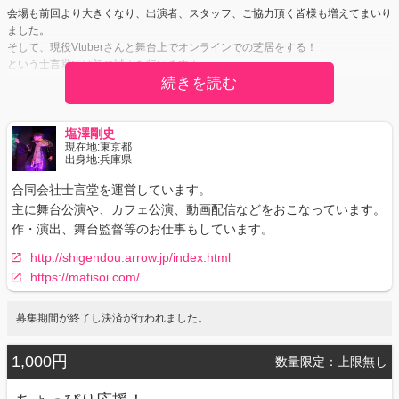
会場も前回より大きくなり、出演者、スタッフ、ご協力頂く皆様も増えてまいり
ました。
そして、現役Vtuberさんと舞台上でオンラインでの芝居をする！
という士言堂では初の試みを行います！
続きを読む
上記にともない、公演予算も過去最高となっていて
皆様に応援と共にご支援いただけると大変たすかります。
塩澤剛史
クラウドファンディングだけの応援グッズ等もご用意いたしました。
現在地:
東京都
なにとぞよろしくお願いいたします。
出身地:
兵庫県
合同会社士言堂を運営しています。
主に舞台公演や、カフェ公演、動画配信などをおこなっています。
【ご注意】締め切りがクラウドファンディングの終了よりも早いものがあります
作・演出、舞台監督等のお仕事もしています。
ので
ご注意ください。また、リターンによっては条件や対象外のキャスト
http://shigendou.arrow.jp/index.html
さん
https://matisoi.com/
等もありますので、それぞれのリターンでご確認をお願いいたしま
す。
募集期間が終了し決済が行われました。
1,000円
数量限定：上限無し