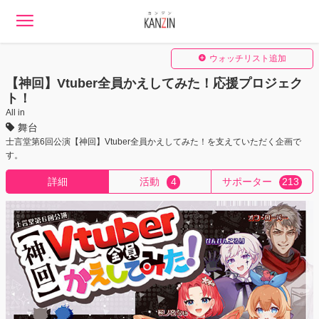
ウォッチリスト追加
【神回】Vtuber全員かえしてみた！応援プロジェク
ト！
All in
舞台
士言堂第6回公演【神回】Vtuber全員かえしてみた！を支えていただく企画で
す。
詳細
活動
4
サポーター
213