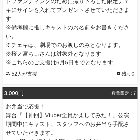
ドファンディングのために撮り下ろした限定チェ
ダブルキャストで出演予定の浅沼日菜多がシングルキャストに変更になりまし
た。 よろしくお願いいたします。
キにサインを入れてプレゼントさせていただきま
す。
※備考欄に推しキャストのお名前をお書きくださ
い。
※チェキは、劇場でのお渡しのみとなります。
※桜ノ宮ちぃさんは対象外となります。
※こちらのご支援は6月5日までとなります。
52人が支援
残り0
3,000円
数量限定：7
お弁当で応援！
舞台『【神回】Vtuber全員かえしてみた！』公演
期間中にキャスト、スタッフへのお弁当を手配さ
せていただきます。